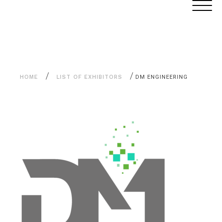
Aller
Cookies management panel
au
contenu
/
/
HOME
LIST OF EXHIBITORS
DM ENGINEERING