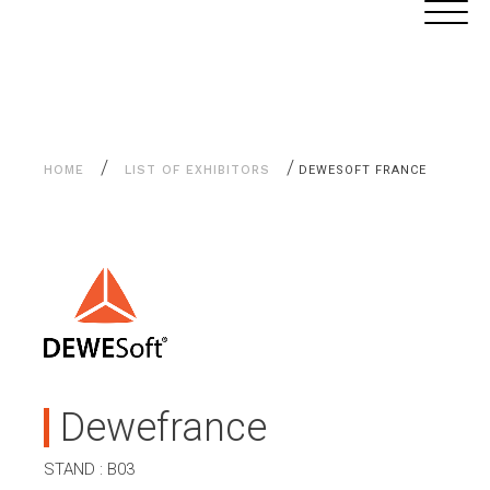
Aller
Cookies management panel
au
contenu
/
/
HOME
LIST OF EXHIBITORS
DEWESOFT FRANCE
Dewefrance
STAND : B03