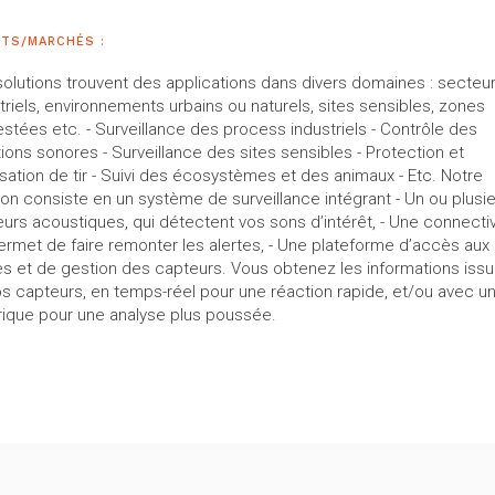
NTS/MARCHÉS :
olutions trouvent des applications dans divers domaines : secteu
triels, environnements urbains ou naturels, sites sensibles, zones
stées etc. - Surveillance des process industriels - Contrôle des
tions sonores - Surveillance des sites sensibles - Protection et
isation de tir - Suivi des écosystèmes et des animaux - Etc. Notre
ion consiste en un système de surveillance intégrant - Un ou plusi
urs acoustiques, qui détectent vos sons d’intérêt, - Une connectiv
ermet de faire remonter les alertes, - Une plateforme d’accès aux
es et de gestion des capteurs. Vous obtenez les informations iss
s capteurs, en temps-réel pour une réaction rapide, et/ou avec u
rique pour une analyse plus poussée.