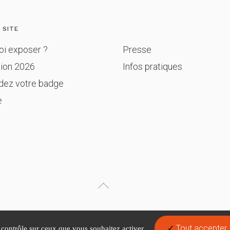
 SITE
oi exposer ?
Presse
tion 2026
Infos pratiques
ez votre badge
e
Tout accepter
e contrôle sur ceux que vous souhaitez activer