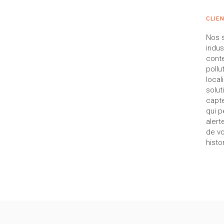
CLIE
Nos s
indus
conte
pollu
local
solut
capte
qui p
alert
de vo
histo