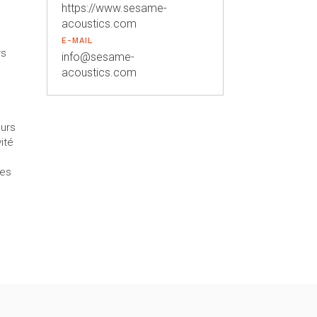
https://www.sesame-
acoustics.com
E-MAIL
rs
info@sesame-
acoustics.com
eurs
ité
ues
n