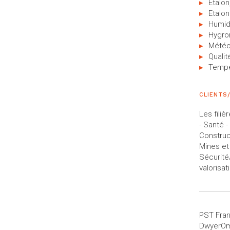
Etalon
Etalo
Humid
Hygro
Météo
Qualité
Tempé
CLIENTS
Les filiè
- Santé 
Construct
Mines et
Sécurité
valorisa
PST Fran
DwyerOme