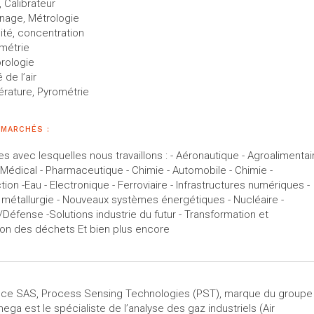
, Calibrateur
nnage, Métrologie
ité, concentration
métrie
rologie
 de l’air
rature, Pyrométrie
/MARCHÉS :
res avec lesquelles nous travaillons : - Aéronautique - Agroalimentai
- Médical - Pharmaceutique - Chimie - Automobile - Chimie -
ion -Eau - Electronique - Ferroviaire - Infrastructures numériques -
 métallurgie - Nouveaux systèmes énergétiques - Nucléaire -
/Défense -Solutions industrie du futur - Transformation et
tion des déchets Et bien plus encore
ce SAS, Process Sensing Technologies (PST), marque du groupe
ga est le spécialiste de l’analyse des gaz industriels (Air