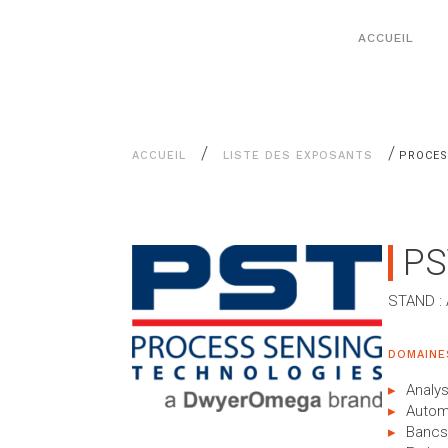
Aller
Panneau de gestion des cookies
au
ACCUEIL
contenu
/
/
ACCUEIL
LISTE DES EXPOSANTS
PROCES
PS
STAND :
DOMAINES
Analy
Autom
Bancs