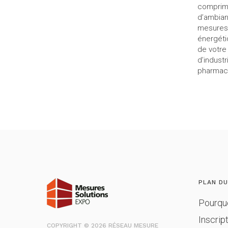
comprimé
d’ambian
mesures 
énergéti
de votre
d’industr
pharmace
PLAN DU
Pourqu
Inscrip
COPYRIGHT © 2026 RÉSEAU MESURE