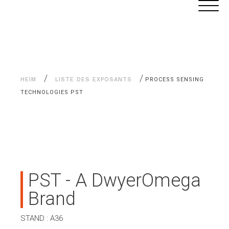
Alle
Cookie-Einstellungen
Inhalte
/
/
HEIM
LISTE DES EXPOSANTS
PROCESS SENSING
TECHNOLOGIES PST
PST - A DwyerOmega
Brand
STAND : A36