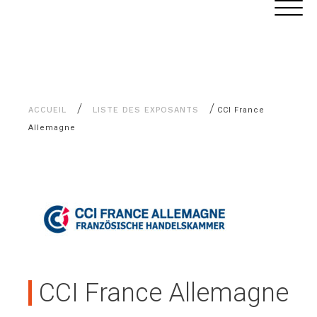
Aller
Panneau de gestion des cookies
au
contenu
/
/
ACCUEIL
LISTE DES EXPOSANTS
CCI France
Allemagne
CCI France Allemagne