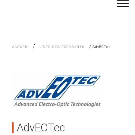
Aller
Panneau de gestion des cookies
au
contenu
/
/
ACCUEIL
LISTE DES EXPOSANTS
AdvEOTec
AdvEOTec