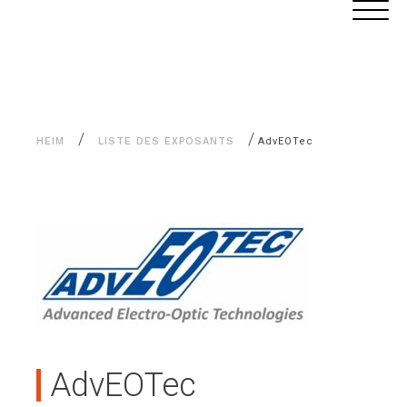
Alle
Cookie-Einstellungen
Inhalte
/
/
HEIM
LISTE DES EXPOSANTS
AdvEOTec
AdvEOTec