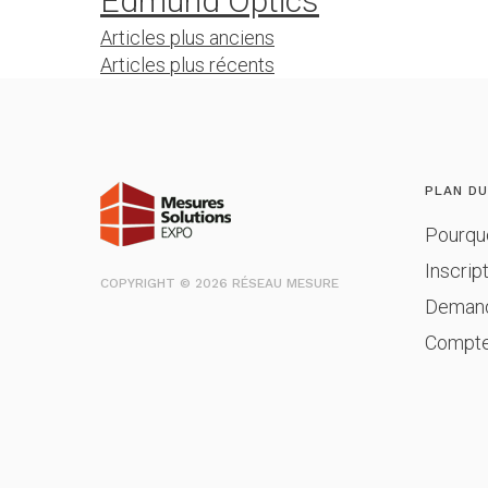
Edmund Optics
Navigation
Articles plus anciens
Articles plus récents
des
articles
PLAN DU
Pourqu
Inscrip
COPYRIGHT © 2026 RÉSEAU MESURE
Demand
Compt