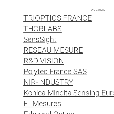
Aller
Panneau de gestion des cookies
au
ACCUEIL
contenu
TRIOPTICS FRANCE
THORLABS
SensSight
RESEAU MESURE
R&D VISION
Polytec France SAS
NIR-INDUSTRY
Konica Minolta Sensing Eur
FTMesures