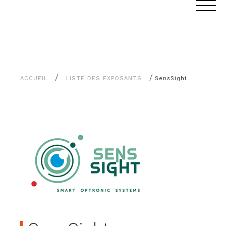
Aller
Panneau de gestion des cookies
au
contenu
/
/
ACCUEIL
LISTE DES EXPOSANTS
SensSight