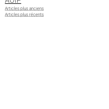
AOIP
Navigation
Articles plus anciens
Articles plus récents
des
articles