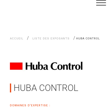
Aller
Panneau de gestion des cookies
au
contenu
/
/
ACCUEIL
LISTE DES EXPOSANTS
HUBA CONTROL
HUBA CONTROL
DOMAINES D’EXPERTISE :