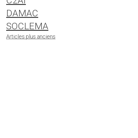
C2AI
DAMAC
SOCLEMA
Navigation
Articles plus anciens
des
articles