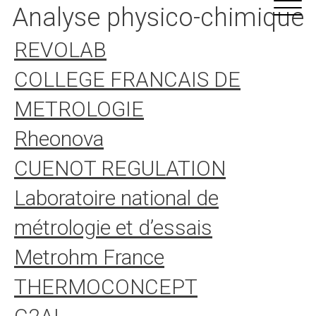
Aller
Panneau de gestion des cookies
Analyse physico-chimique
au
contenu
REVOLAB
COLLEGE FRANCAIS DE
METROLOGIE
Rheonova
CUENOT REGULATION
Laboratoire national de
métrologie et d’essais
Metrohm France
THERMOCONCEPT