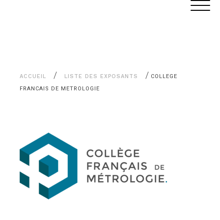
Aller
Panneau de gestion des cookies
au
contenu
/
/
ACCUEIL
LISTE DES EXPOSANTS
COLLEGE
FRANCAIS DE METROLOGIE