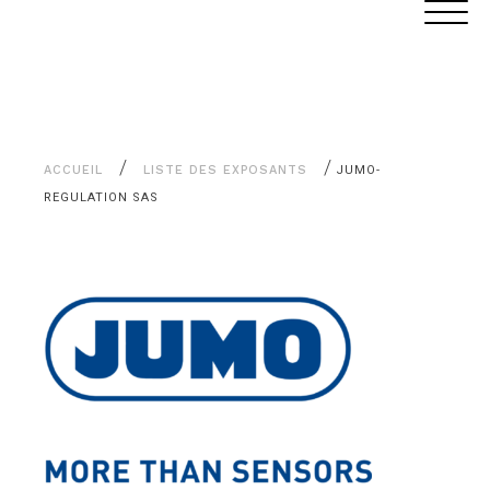
Aller
Panneau de gestion des cookies
au
contenu
/
/
ACCUEIL
LISTE DES EXPOSANTS
JUMO-
REGULATION SAS