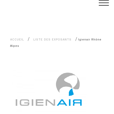
Aller
Panneau de gestion des cookies
au
contenu
/
/
ACCUEIL
LISTE DES EXPOSANTS
Igienair Rhône
Alpes