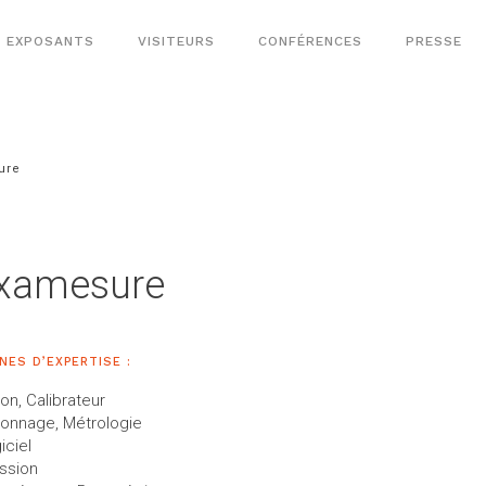
EXPOSANTS
VISITEURS
CONFÉRENCES
PRESSE
ure
xamesure
NES D’EXPERTISE :
lon, Calibrateur
lonnage, Métrologie
iciel
ssion