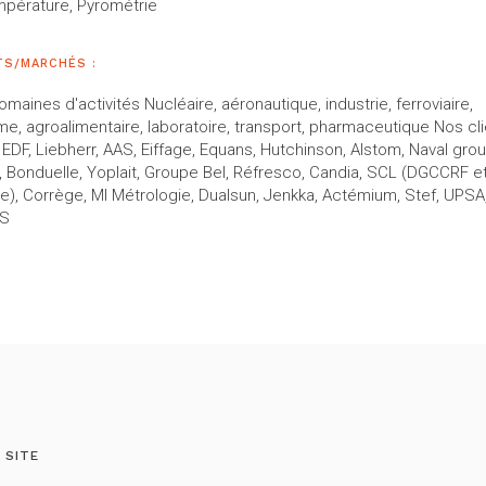
pérature, Pyrométrie
TS/MARCHÉS :
maines d'activités Nucléaire, aéronautique, industrie, ferroviaire,
me, agroalimentaire, laboratoire, transport, pharmaceutique Nos cl
EDF, Liebherr, AAS, Eiffage, Equans, Hutchinson, Alstom, Naval grou
l, Bonduelle, Yoplait, Groupe Bel, Réfresco, Candia, SCL (DGCCRF e
), Corrège, MI Métrologie, Dualsun, Jenkka, Actémium, Stef, UPSA
IS
 SITE