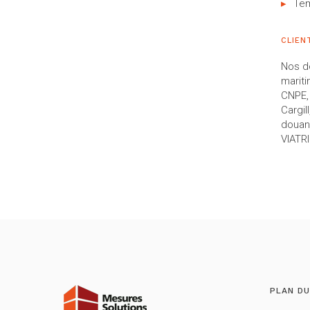
Tem
CLIEN
Nos do
mariti
CNPE, 
Cargil
douane
VIATR
PLAN DU