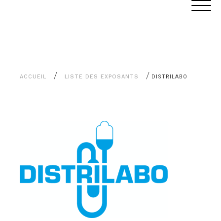
Aller
Panneau de gestion des cookies
au
contenu
/
/
ACCUEIL
LISTE DES EXPOSANTS
DISTRILABO