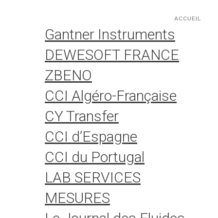
Aller
Panneau de gestion des cookies
au
ACCUEIL
contenu
Gantner Instruments
DEWESOFT FRANCE
ZBENO
CCI Algéro-Française
CY Transfer
CCI d’Espagne
CCI du Portugal
LAB SERVICES
MESURES