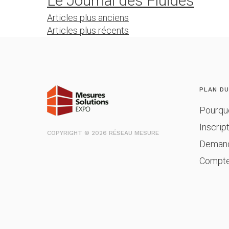
Le Journal des Fluides
Navigation
Articles plus anciens
Articles plus récents
des
articles
PLAN DU
Pourqu
Inscrip
COPYRIGHT © 2026 RÉSEAU MESURE
Demand
Compt