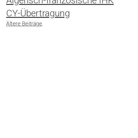
Algerisch-französische IHK
CY-Übertragung
Beitrags-
Ältere Beiträge
Navigation