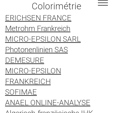
Alle
Cookie-Einstellungen
Colorimétrie
Inhalte
ERICHSEN FRANCE
Metrohm Frankreich
MICRO-EPSILON SARL
Photonenlinien SAS
DEMESURE
MICRO-EPSILON
FRANKREICH
SOFIMAE
ANAEL ONLINE-ANALYSE