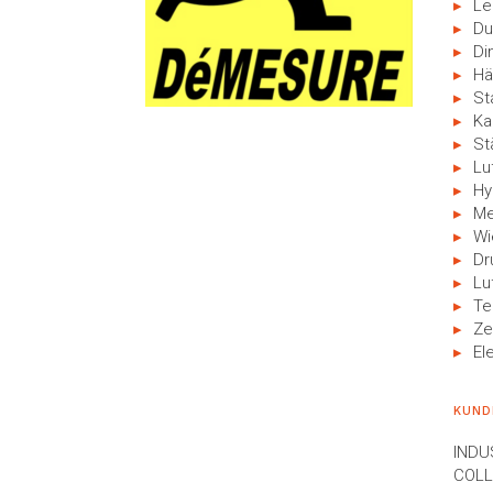
Le
Du
Di
Hä
St
Ka
St
Lu
Hy
Me
Wi
Dr
Lu
Te
Ze
El
KUND
INDU
COLL