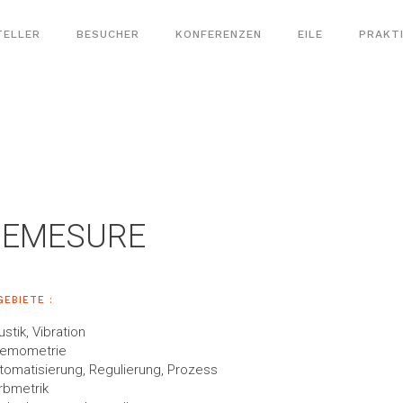
TELLER
BESUCHER
KONFERENZEN
EILE
PRAKT
DEMESURE
GEBIETE :
ustik, Vibration
emometrie
tomatisierung, Regulierung, Prozess
rbmetrik