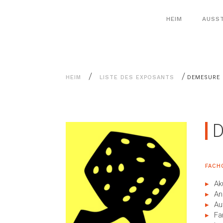
Alle
Cookie-Einstellungen
Inhalte
HEIM
AUSS
/
/
HEIM
LISTE DES EXPOSANTS
DEMESURE
FACH
Ak
An
Au
Fa