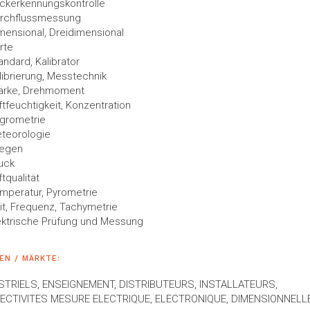
ckerkennungskontrolle
rchflussmessung
mensional, Dreidimensional
rte
andard, Kalibrator
librierung, Messtechnik
ärke, Drehmoment
ftfeuchtigkeit, Konzentration
grometrie
teorologie
egen
uck
ftqualität
mperatur, Pyrometrie
it, Frequenz, Tachymetrie
ektrische Prüfung und Messung
EN / MÄRKTE:
STRIELS, ENSEIGNEMENT, DISTRIBUTEURS, INSTALLATEURS,
ECTIVITES MESURE ELECTRIQUE, ELECTRONIQUE, DIMENSIONNELLE