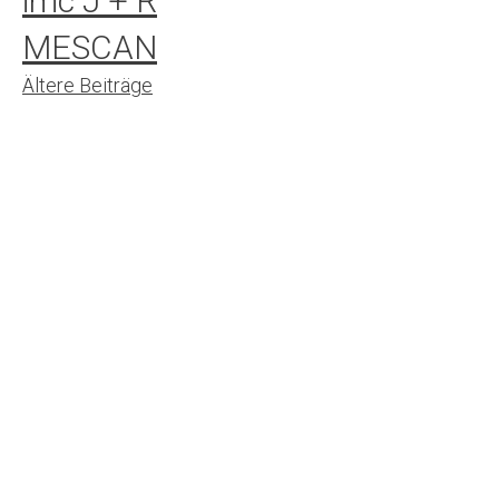
imc J + R
MESCAN
Beitrags-
Ältere Beiträge
Navigation