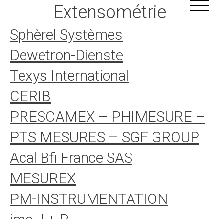
Alle
Cookie-Einstellungen
Extensométrie
Inhalte
Sphèrel Systèmes
Dewetron-Dienste
Texys International
CERIB
PRESCAMEX – PHIMESURE –
PTS MESURES – SGF GROUP
Acal Bfi France SAS
MESUREX
PM-INSTRUMENTATION