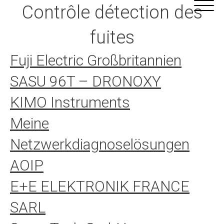
Alle
Cookie-Einstellungen
Contrôle détection des
Inhalte
fuites
Fuji Electric Großbritannien
SASU 96T – DRONOXY
KIMO Instruments
Meine
Netzwerkdiagnoselösungen
AOIP
E+E ELEKTRONIK FRANCE
SARL