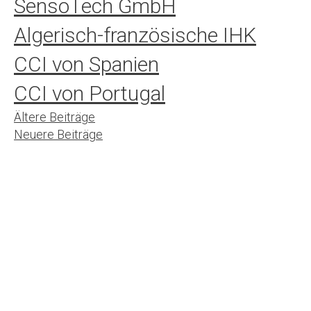
SensoTech GmbH
Algerisch-französische IHK
CCI von Spanien
CCI von Portugal
Beitrags-
Ältere Beiträge
Neuere Beiträge
Navigation