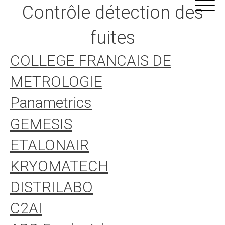
Alle
Cookie-Einstellungen
Contrôle détection des
Inhalte
fuites
COLLEGE FRANCAIS DE
METROLOGIE
Panametrics
GEMESIS
ETALONAIR
KRYOMATECH
DISTRILABO
C2AI