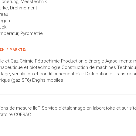
librierung, Messtechnik
ärke, Drehmoment
veau
egen
uck
mperatur, Pyrometrie
EN / MÄRKTE:
le et Gaz Chimie Pétrochimie Production d'énergie Agroalimentair
maceutique et biotechnologie Construction de machines Techniq
fage, ventilation et conditionnement d'air Distribution et transmiss
rique (gaz SF6) Engins mobiles
ions de mesure IIoT Service d'étalonnage en laboratoire et sur sit
ratoire COFRAC