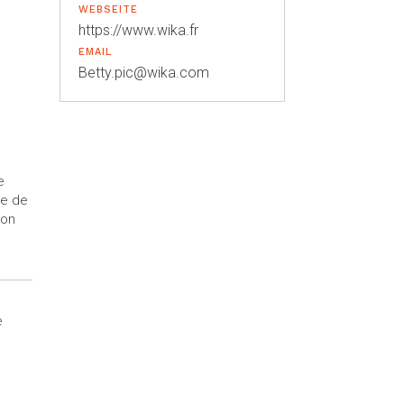
WEBSEITE
https://www.wika.fr
EMAIL
Betty.pic@wika.com
e
ue de
ion
e