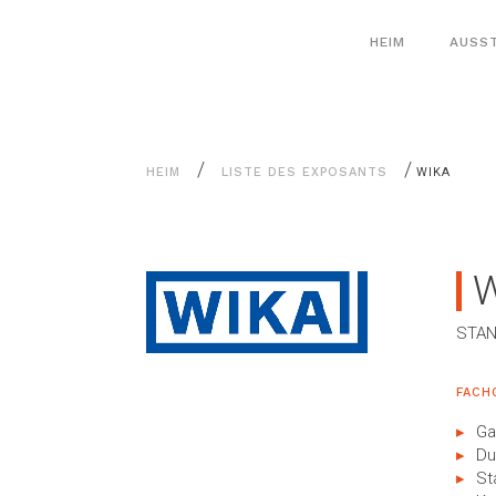
Alle
Cookie-Einstellungen
Inhalte
HEIM
AUSS
/
/
HEIM
LISTE DES EXPOSANTS
WIKA
STAN
FACH
Ga
Du
St