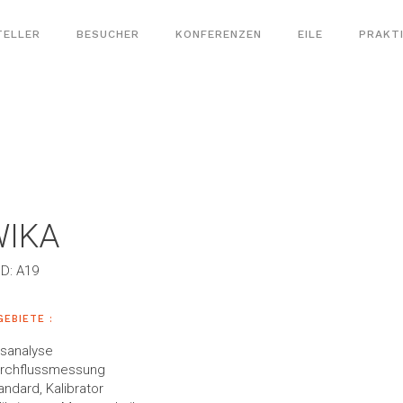
TELLER
BESUCHER
KONFERENZEN
EILE
PRAKT
WIKA
D: A19
GEBIETE :
sanalyse
rchflussmessung
andard, Kalibrator