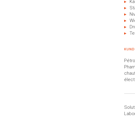
Ka
St
Ni
Wi
Dr
Te
KUND
Pétro
Phar
chauf
élect
Solut
Labo