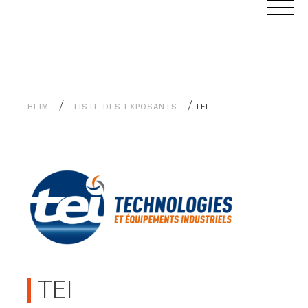
Alle
Cookie-Einstellungen
Inhalte
/
/
HEIM
LISTE DES EXPOSANTS
TEI
TEI