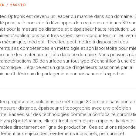
EN / MÄRKTE:
itec Optronik est devenu un leader du marché dans son domaine.
ité principale consiste à développer des capteurs optiques 3D sa
ct pour la mesure de distance et d’épaisseur haute résolution. L
nes d’applications sont très variés ; semi-conducteur, milieu verrie
-mécanique, médical… Precitec peut mettre à disposition des
rents ses compétences en métrologie et son laboratoire pour mi
endre les matériaux utilisés dans ce domaine. Nous pouvons réal
aractérisations 3D de surface sur tout type d’échantillon à une éc
icronique. L’équipe est un groupe d’ingénieurs passionné par la
ique et désireux de partager leur connaissance et expertise.
tec propose des solutions de métrologie 3D optique sans contac
mesurer distance, épaisseur et topographie avec une précision
ême. Basées sur des technologies comme la confocalité chromat
 Flying Spot Scanner, elles offrent des mesures rapides, fiables et
rables directement en ligne de production. Ces solutions réponde
itement aux enjeux des revêtements industriels, peintures et