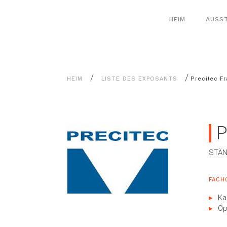
Alle
Cookie-Einstellungen
Inhalte
HEIM
AUSS
/
/
HEIM
LISTE DES EXPOSANTS
Precitec F
P
STÄN
FACH
Ka
Op