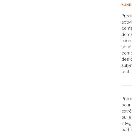
KUND
Prec
activ
conta
domai
micro
adhé
compr
des c
sub-m
techn
Preci
pour 
extr
ou le
intég
parfa