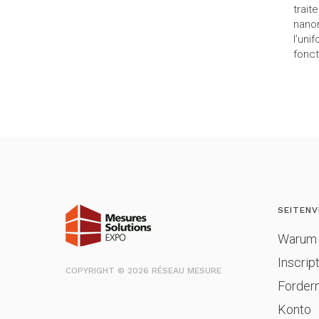
trait
nanom
l’uni
fonct
SEITENV
Warum 
Inscrip
COPYRIGHT © 2026 RÉSEAU MESURE
Fordern
Konto