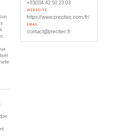
+33(0)4 42 50 23 03
WEBSEITE
 Son
https://www.precitec.com/fr/
ns
EMAIL
es
contact@precitec.fr
r,
eux
iser
helle
t
ique
nt