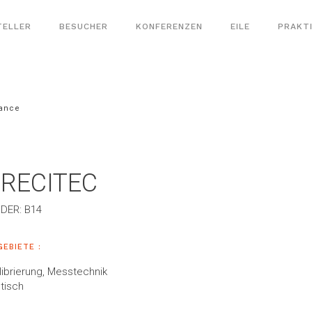
TELLER
BESUCHER
KONFERENZEN
EILE
PRAKT
rance
RECITEC
DER: B14
GEBIETE :
librierung, Messtechnik
tisch