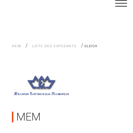
Alle
Cookie-Einstellungen
Inhalte
/
/
HEIM
LISTE DES EXPOSANTS
GLEICH
MEM