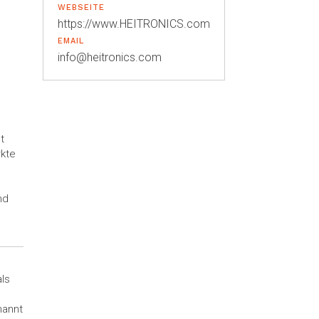
WEBSEITE
https://www.HEITRONICS.com
EMAIL
info@heitronics.com
t
rkte
nd
ls
nannt