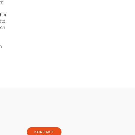
em
ehör
ate
ich
n
KONTAKT