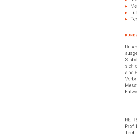
Me
Luf
Te
KUNDE
Unser
ausge
Stabi
sich 
sind 
Verbr
Messt
Entwi
HEITR
Prof.
Techn