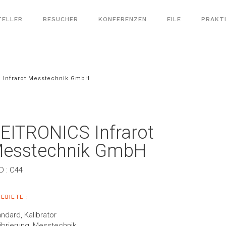
TELLER
BESUCHER
KONFERENZEN
EILE
PRAKT
 Infrarot Messtechnik GmbH
EITRONICS Infrarot
esstechnik GmbH
 : C44
EBIETE :
ndard, Kalibrator
ibrierung, Messtechnik