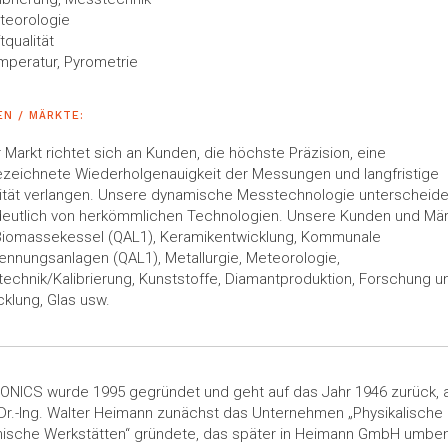
teorologie
tqualität
mperatur, Pyrometrie
N / MÄRKTE:
 Markt richtet sich an Kunden, die höchste Präzision, eine
zeichnete Wiederholgenauigkeit der Messungen und langfristige
lität verlangen. Unsere dynamische Messtechnologie unterscheide
deutlich von herkömmlichen Technologien. Unsere Kunden und Mä
Biomassekessel (QAL1), Keramikentwicklung, Kommunale
ennungsanlagen (QAL1), Metallurgie, Meteorologie,
echnik/Kalibrierung, Kunststoffe, Diamantproduktion, Forschung u
cklung, Glas usw.
ONICS wurde 1995 gegründet und geht auf das Jahr 1946 zurück, a
 Dr.-Ing. Walter Heimann zunächst das Unternehmen „Physikalische
ische Werkstätten“ gründete, das später in Heimann GmbH umbe