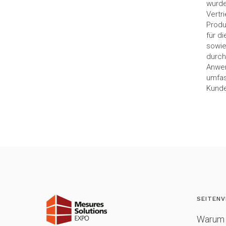
wurde
Vertr
Produ
für d
sowie
durch
Anwen
umfas
Kunde
SEITENV
Warum 