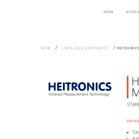
Alle
Cookie-Einstellungen
Inhalte
HEIM
AUSS
/
/
HEIM
LISTE DES EXPOSANTS
HEITRONICS
H
M
STAND
FACHG
Sta
Kal