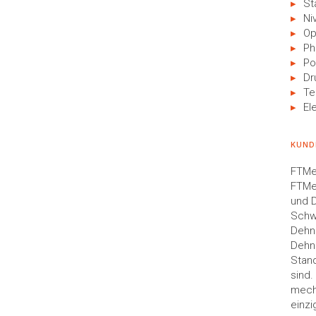
St
Ni
Op
Ph
Po
Dr
Te
El
KUND
FTMe
FTMes
und 
Schw
Dehn
Dehnu
Stand
sind.
mecha
einzi