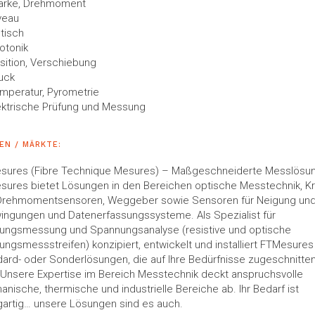
ärke, Drehmoment
veau
tisch
otonik
sition, Verschiebung
uck
mperatur, Pyrometrie
ektrische Prüfung und Messung
EN / MÄRKTE:
sures (Fibre Technique Mesures) – Maßgeschneiderte Messlösu
ures bietet Lösungen in den Bereichen optische Messtechnik, Kr
Drehmomentsensoren, Weggeber sowie Sensoren für Neigung un
ingungen und Datenerfassungssysteme. Als Spezialist für
ungsmessung und Spannungsanalyse (resistive und optische
ngsmessstreifen) konzipiert, entwickelt und installiert FTMesures
ard- oder Sonderlösungen, die auf Ihre Bedürfnisse zugeschnitte
 Unsere Expertise im Bereich Messtechnik deckt anspruchsvolle
nische, thermische und industrielle Bereiche ab. Ihr Bedarf ist
gartig… unsere Lösungen sind es auch.