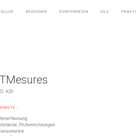
TELLER
BESUCHER
KONFERENZEN
EILE
PRAKT
n
TMesures
D: A20
GEBIETE :
tenerfassung
üfstände, Prüfeinrichtungen
tensometrie