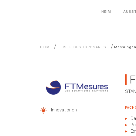
Alle
Cookie-Einstellungen
Inhalte
HEIM
AUSS
/
/
HEIM
LISTE DES EXPOSANTS
Messunge
F
STAN
FACH
Innovationen
Da
Pr
Ex