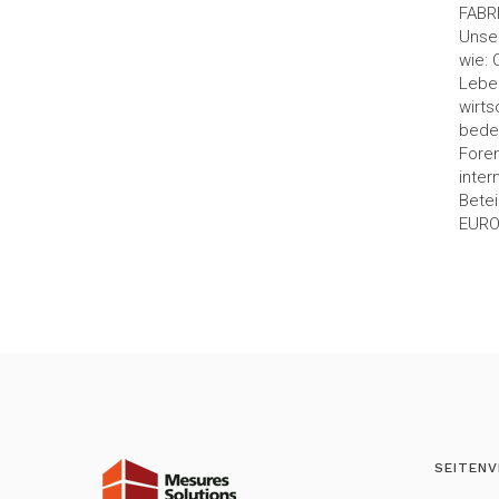
FABRI
Unser
wie: 
Leben
wirts
bede
Foren
inter
Bete
EUROM
SEITENV