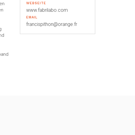
ten
WEBSEITE
en
www.fabrilabo.com
EMAIL
francispithon@orange.fr
g
nd
band