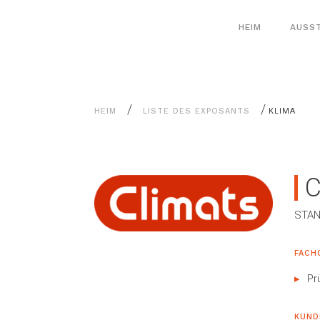
Alle
Cookie-Einstellungen
Inhalte
HEIM
AUSS
/
/
HEIM
LISTE DES EXPOSANTS
KLIMA
C
STAN
FACH
Pr
KUND