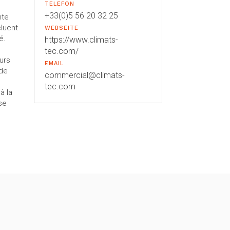
TELEFON
+33(0)5 56 20 32 25
nte
cluent
WEBSEITE
é.
https://www.climats-
tec.com/
eurs
EMAIL
 de
commercial@climats-
tec.com
à la
ise