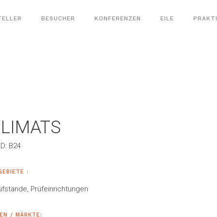
TELLER
BESUCHER
KONFERENZEN
EILE
PRAKT
LIMATS
D: B24
GEBIETE :
üfstände, Prüfeinrichtungen
EN / MÄRKTE: