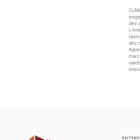
CLIMA
exige
des a
L’ent
(auto
des t
fiabi
march
valid
inter
SEITENV