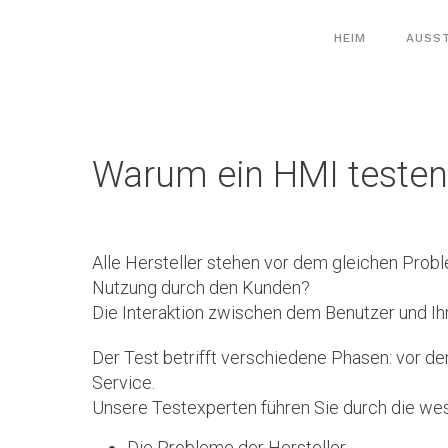
Alle
Cookie-Einstellungen
Inhalte
HEIM
AUSS
Warum ein HMI testen
Alle Hersteller stehen vor dem gleichen Proble
Nutzung durch den Kunden?
Die Interaktion zwischen dem Benutzer und Ih
Der Test betrifft verschiedene Phasen: vor de
Service.
Unsere Testexperten führen Sie durch die wes
Die Probleme der Hersteller